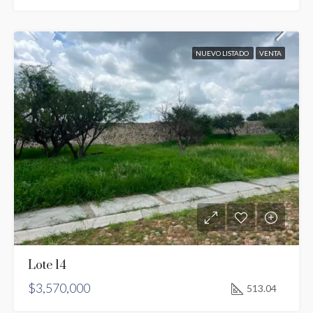
NUEVO LISTADO
VENTA
Lote 14
$3,570,000
513.04