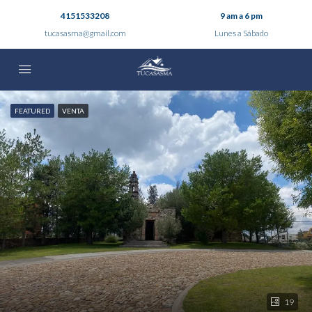
4151533208
9 am a 6 pm
tucasasma@gmail.com
Lunes a Sábado
FEATURED
VENTA
19