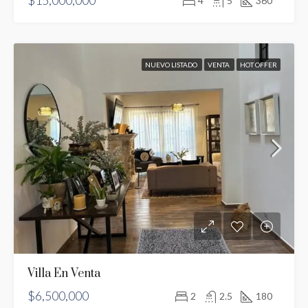
$15,000,000
4
5
360
NUEVO LISTADO
VENTA
HOT OFFER
Villa En Venta
$6,500,000
2
2.5
180